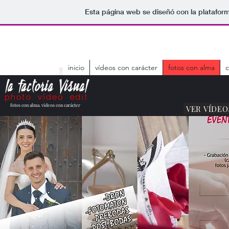
Esta página web se diseñó con la platafor
inicio
vídeos con carácter
fotos con alma
c
fotos con alma. vídeos con carácter
VER VÍDE